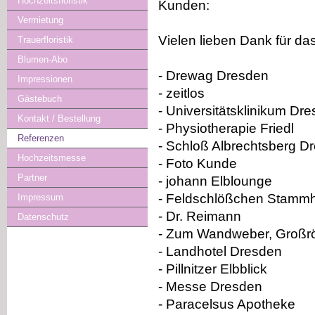
Hochzeitsfloristik
Kunden:
Vermietung
Vielen lieben Dank für das
Trauerfloristik
Blumen-Abo
- Drewag Dresden
Impressionen
- zeitlos
Gästebuch
- Universitätsklinikum Dr
Kontakt / Bestellung
- Physiotherapie Friedl
Referenzen
- Schloß Albrechtsberg D
Hochzeitsmesse
- Foto Kunde
Partner
- johann Elblounge
- Feldschlößchen Stamm
Impressum
- Dr. Reimann
Datenschutz
- Zum Wandweber, Großrö
- Landhotel Dresden
- Pillnitzer Elbblick
- Messe Dresden
- Paracelsus Apotheke