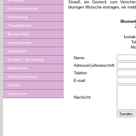
Aktuelles
Strauß, ein Gesteck zum Verschenke
blumigen Wünsche eintragen, wir melde
Hochzeitsfloristik
Vermietung
Blumenf
Trauerfloristik
Blumen-Abo
kontak
Te
Impressionen
Mo
Gästebuch
Name:
Kontakt / Bestellung
Adresse/Lieferanschrift:
Referenzen
Telefon:
Hochzeitsmesse
E-mail:
Partner
Impressum
Nachricht: