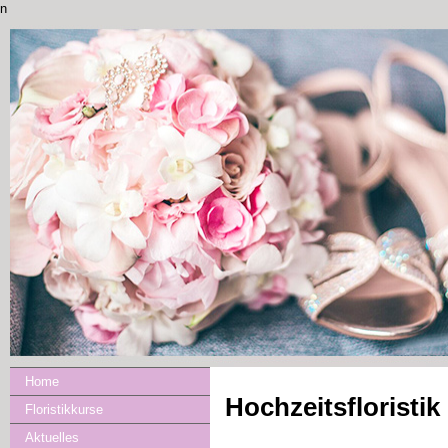
n
Home
Hochzeitsfloristik
Floristikkurse
Aktuelles