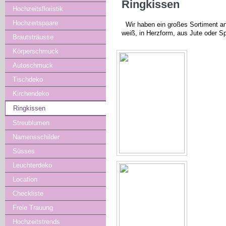
Ringkissen
Hochzeitsfloristik
Hochzeitspaare
Wir haben ein großes Sortiment a
weiß, in Herzform, aus Jute oder S
Brautsträusse
Körperschmuck
Autoschmuck
Tischdeko
Kirchendeko
Ringkissen
Streublumen
Namensschilder
Süsses
Leuchterdeko
Location
Checkliste
Freie Trauung
Hochzeitstrends