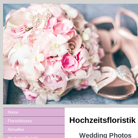
Home
Hochzeitsfloristi
Floristikkurse
Aktuelles
Wedding Photos