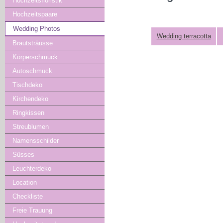
Hochzeitsfloristik
Hochzeitspaare
Wedding Photos
Wedding terracotta
Brautsträusse
Körperschmuck
Autoschmuck
Tischdeko
Kirchendeko
Ringkissen
Streublumen
Namensschilder
Süsses
Leuchterdeko
Location
Checkliste
Freie Trauung