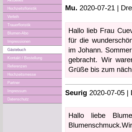
Aktuelles
Mu.
2020-07-21 | Dr
Hochzeitsfloristik
Verleih
Trauerfloristik
Hallo lieb Frau Cue
Blumen-Abo
für die wunderschö
Impressionen
im Johann. Sommer 
Gästebuch
gebracht. Wir waren
Kontakt / Bestellung
Referenzen
Grüße bis zum näch
Hochzeitsmesse
Partner
Seurig
2020-07-05 | 
Impressum
Datenschutz
Hallo liebe Blum
Blumenschmuck.Wir h