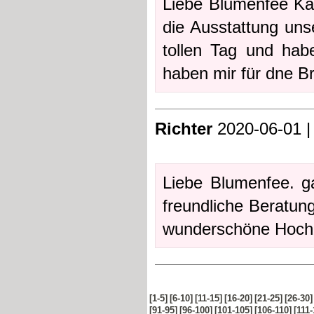
Liebe Blumenfee Katr
die Ausstattung uns
tollen Tag und hab
haben mir für dne B
Richter
2020-06-01 | 
Liebe Blumenfee. ga
freundliche Beratun
wunderschöne Hochz
[1-5]
[6-10]
[11-15]
[16-20]
[21-25]
[26-30]
[91-95]
[96-100]
[101-105]
[106-110]
[111-