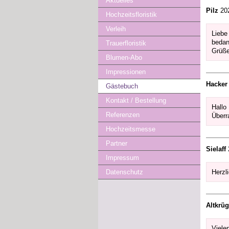
Aktuelles
Pilz
202
Hochzeitsfloristik
Verleih
Liebe
bedan
Trauerfloristik
Grüße
Blumen-Abo
Impressionen
Hacker
Gästebuch
Kontakt / Bestellung
Hallo
Referenzen
Überr
Hochzeitsmesse
Partner
Sielaff
Impressum
Herzl
Datenschutz
Altkrüg
Viele