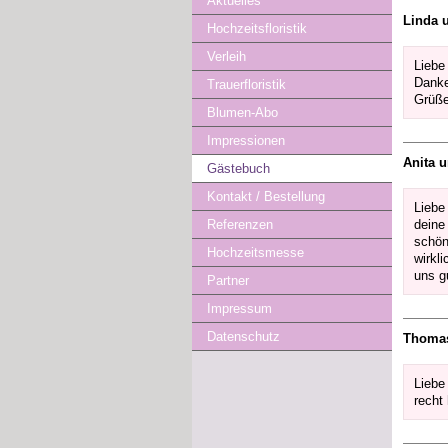
Aktuelles
Linda 
Hochzeitsfloristik
Verleih
Liebe
Danke
Trauerfloristik
Grüße
Blumen-Abo
Impressionen
Anita 
Gästebuch
Kontakt / Bestellung
Liebe
deine
Referenzen
schön
Hochzeitsmesse
wirkl
uns g
Partner
Impressum
Datenschutz
Thomas
Liebe
recht