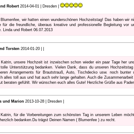
und Robert
2014-04-01 | Dresden |
 Blumenfee, wir hatten einen wunderschönen Hochzeitstag! Das haben wir ni
 für die freundliche, überaus kreative und professionelle Begleitung vor 
. Linda und Robert 06.07.2013
und Torsten
2014-01-20 | |
 Katrin, unsere Hochzeit ist inzwischen schon wieder ein paar Tage her un
 tolle Unterstützung bedanken. Vielen Dank, dass du unseren Hochzeitsta
eren Arrangements für Brautstrauß, Auto, Tischdecko usw. noch bunter 
ich alles toll aus und hat auch sehr lange gehalten. Auch die Zusammenarbeit 
ut beraten gefühlt. Wir wünschen euch alles Gute! Herzliche Grüße aus Pader
 und Marion
2013-10-28 | Dresden |
 Katrin, für die Vorbereitungen zum schönsten Tag in unserem Leben möc
 herzlich bedanken.Du trägst Deinen Namen ( Blumenfee ) zu recht.