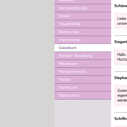
Aktuelles
Schün
Hochzeitsfloristik
Verleih
Liebe
unser
Trauerfloristik
Blumen-Abo
Impressionen
Siegert
Gästebuch
Hallo
Kontakt / Bestellung
Hochz
Referenzen
Hochzeitsmesse
Stepha
Partner
Impressum
Guten
eigen
Datenschutz
werde
Schiffn