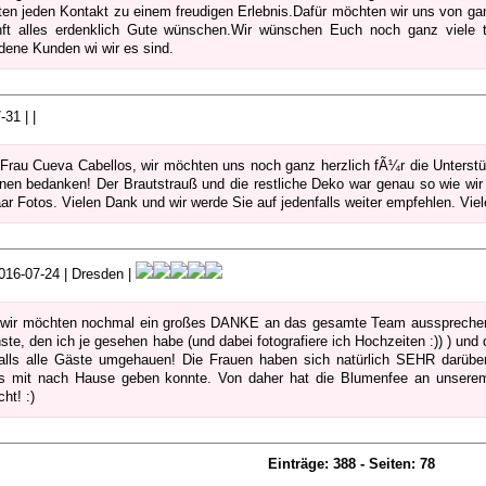
en jeden Kontakt zu einem freudigen Erlebnis.Dafür möchten wir uns von g
ft alles erdenklich Gute wünschen.Wir wünschen Euch noch ganz viele t
edene Kunden wi wir es sind.
31 | |
 Frau Cueva Cabellos, wir möchten uns noch ganz herzlich fÃ¼r die Unterstü
hnen bedanken! Der Brautstrauß und die restliche Deko war genau so wie wir 
aar Fotos. Vielen Dank und wir werde Sie auf jedenfalls weiter empfehlen. Vie
16-07-24 | Dresden |
wir möchten nochmal ein großes DANKE an das gesamte Team aussprechen!
ste, den ich je gesehen habe (und dabei fotografiere ich Hochzeiten :)) ) und
alls alle Gäste umgehauen! Die Frauen haben sich natürlich SEHR darüber
s mit nach Hause geben konnte. Von daher hat die Blumenfee an unserem 
ht! :)
Einträge: 388 - Seiten: 78