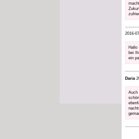
macht
Zukun
zufri
2016-07-
Hallo
bei I
ein p
Daria
20
Auch 
schön
ebenf
nacht
gemac