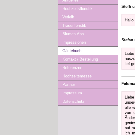
Aktuelles
Steffi 
Hochzeitsfloristik
Verleih
Hallo 
Trauerfloristik
Blumen-Abo
Stefan
Impressionen
Gästebuch
Liebe
auszu
Kontakt / Bestellung
lief 
Referenzen
Hochzeitsmesse
Feldm
Partner
Impressum
Liebe
Datenschutz
unser
alle 
von d
Änder
genie
auf m
ich m