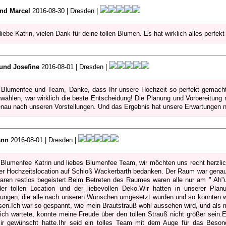
und Marcel
2016-08-30 | Dresden |
liebe Katrin, vielen Dank für deine tollen Blumen. Es hat wirklich alles perfek
 und Josefine
2016-08-01 | Dresden |
 Blumenfee und Team, Danke, dass Ihr unsere Hochzeit so perfekt gemacht
wählen, war wirklich die beste Entscheidung! Die Planung und Vorbereitung
genau nach unseren Vorstellungen. Und das Ergebnis hat unsere Erwartungen no
ann
2016-08-01 | Dresden |
 Blumenfee Katrin und liebes Blumenfee Team, wir möchten uns recht herzlich
er Hochzeitslocation auf Schloß Wackerbarth bedanken. Der Raum war genaus
waren restlos begeistert.Beim Betreten des Raumes waren alle nur am " Ah"
er tollen Location und der liebevollen Deko.Wir hatten in unserer Pla
ungen, die alle nach unseren Wünschen umgesetzt wurden und so konnten wi
sen.Ich war so gespannt, wie mein Brautstrauß wohl aussehen wird, und als
ich wartete, konnte meine Freude über den tollen Strauß nicht größer sein
ir gewünscht hatte.Ihr seid ein tolles Team mit dem Auge für das Besond