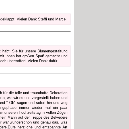
t geklappt. Vielen Dank Steffi und Marcel
 habt! Sie für unsere Blumengestaltung
 mit Ihnen hat großen Spaß gemacht und
ch übertroffen! Vielen Dank dafür.
 für die tolle und traumhafte Dekoration
o, wie wir es uns vorgestellt haben und
und " Oh" sagen und sofort hin und weg
nungsphase immer wieder mal ein paar
r unseren Hochzeitstag in vollen Zügen
 mein Mann auf der Treppe des Belvedere
.Er war wunderschön und genau das, was
ere.Eure herzliche und entspannte Art